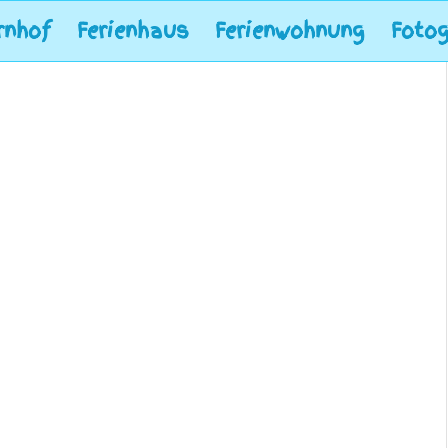
rnhof
Ferienhaus
Ferienwohnung
Fotog